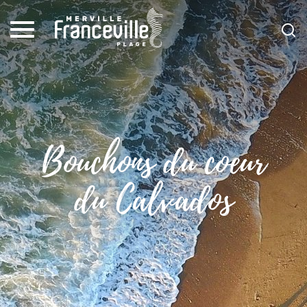
Bouchons du coeur
du Calvados