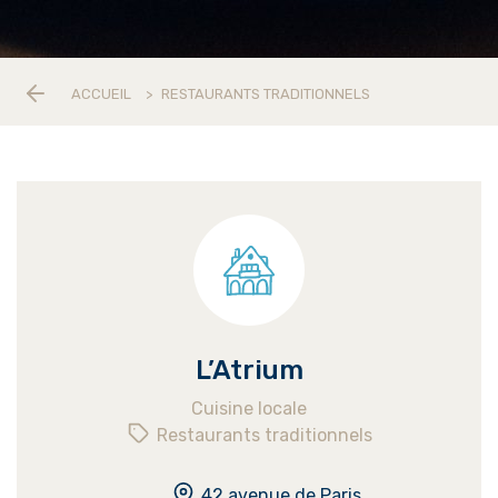
ACCUEIL
>
RESTAURANTS TRADITIONNELS
L’Atrium
Cuisine locale
Restaurants traditionnels
42 avenue de Paris