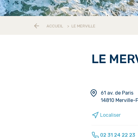
ACCUEIL
>
LE MERVILLE
LE MER
61 av. de Paris
14810 Merville-
Localiser
02 31 24 22 23