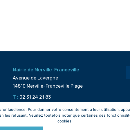
Mairie de Merville-Franceville
Avenue de Lavergne
14810 Merville-Franceville Plage
T :
02 31 24 21 83
M :
accueil@merville-franceville.fr
surer l’audience. Pour donner votre consentement à leur utilisation, app
les refusant. Veuillez toutefois noter que certaines des fonctionnalité
cookies.